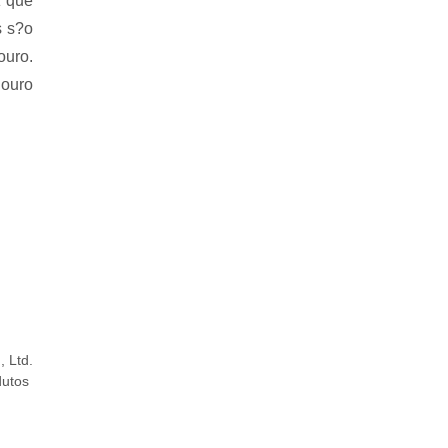
z que
s s?o
ouro.
 ouro
, Ltd.
dutos