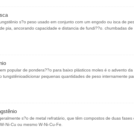
esca
ungstênio s?o peso usado em conjunto com um engodo ou isca de pe
de pia, ancorando capacidade e distancia de fundi??o. chumbadas de
nio
em popular de pondera??o para baixo plásticos moles é o advento da
tungstênioadicionar pequenas quantidades de peso internamente pa
ngstênio
geralmente s?o de metal refratário, que têm compostos de duas fases
 W-Ni-Cu ou mesmo W-Ni-Cu-Fe.