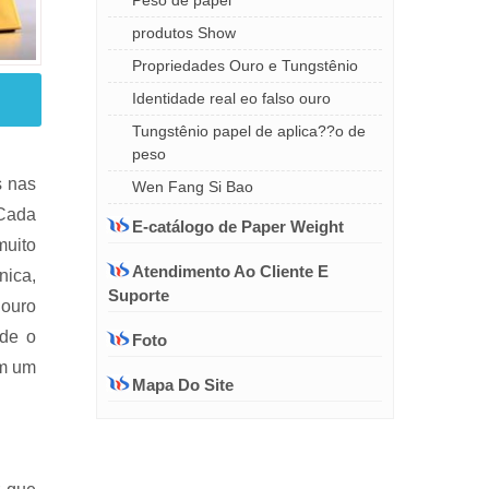
Peso de papel
produtos Show
Propriedades Ouro e Tungstênio
Identidade real eo falso ouro
Tungstênio papel de aplica??o de
peso
s nas
Wen Fang Si Bao
.Cada
E-catálogo de Paper Weight
muito
Atendimento Ao Cliente E
nica,
Suporte
 ouro
 de o
Foto
om um
Mapa Do Site