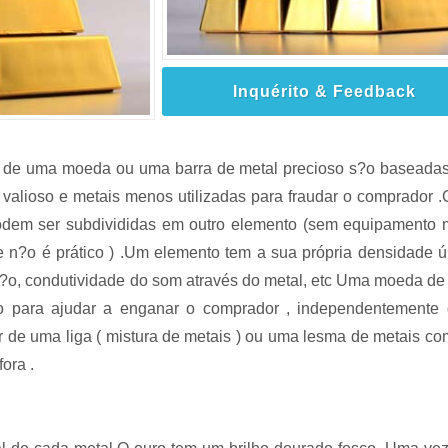
Inquérito & Feedback
de de uma moeda ou uma barra de metal precioso s?o baseada
l valioso e metais menos utilizadas para fraudar o comprador 
podem ser subdivididas em outro elemento (sem equipamento 
 n?o é prático ) .Um elemento tem a sua própria densidade ú
us?o, condutividade do som através do metal, etc Uma moeda de
uro para ajudar a enganar o comprador , independentemente
tir de uma liga ( mistura de metais ) ou uma lesma de metais c
ora .