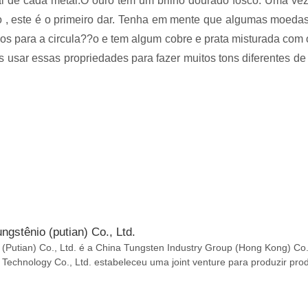
al de cada metal.O ouro tem um brilho dourado fosco. Uma ve
 , este é o primeiro dar. Tenha em mente que algumas moeda
dos para a circula??o e tem algum cobre e prata misturada com 
usar essas propriedades para fazer muitos tons diferentes de
ungstênio (putian) Co., Ltd.
 (Putian) Co., Ltd. é a China Tungsten Industry Group (Hong Kong) Co.
Technology Co., Ltd. estabeleceu uma joint venture para produzir pro