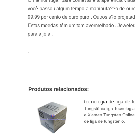
O melhor lugar para come?ar é a aparência visu
você passou algum tempo a manipula??o de ouro
99,99 por cento de ouro puro . Outros s?o projeta
Estas moedas têm um tom avermelhado . Jewelers 
para a jóia .
.
Produtos relacionados:
tecnologia de liga de t
Tungstênio liga Tecnologia
e Xiamen Tungsten Online 
de liga de tungstênio.