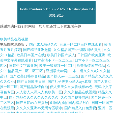
Droits D'auteur ?1997 -
2026
Chinatungsten
ISO
9001:2015
感谢您访问我们的网站，您可能还对以下资源感兴趣：
欧美精品在线视频
主站蜘蛛池模板：
国产成人精品久久
|
麻豆一区二区三区在线观看
|
激情
五月五月婷婷
|
国产精品亚洲激情
|
久久精品国产sm调教网站演员
|
久久
久91精品
|
欧美日本国产在线
|
欧美日韩国产成人
|
日韩国产欧美亚洲
|
欧
美中文字幕在线观看
|
日本高清不卡一区二区三
|
日本不卡一区二区三区
四区
|
日韩中文字幕亚洲
|
欧美一级视频一区二区
|
欧美激情国产精品
|
久
久99精品国产一区二区三区
|
亚洲最大av网
|
一本一道久久久a久久久精
品91
|
国产欧美日韩综合精品
|
国产熟人av一二三区
|
国产精品久久久久久
久久久ktv
|
国产日韩欧美日韩
|
国产乱子夫妻xx黑人xyx真爽
|
国产人妻互
换一区二区
|
国产精品激情自拍
|
伊人天天久久大香线蕉av色
|
无码中文字
幕色专区
|
人人妻人人澡人人爽欧美一区
|
久久久精品在线视频
|
精品久久
中出
|
国产精品久久久久久久久久久久
|
久久国产视频网站
|
国产婷婷一区
二区三区
|
国产日韩av在线播放
|
91国内揄拍国内精品对白
|
日韩一区国产
在线观看
|
久久久久亚洲av无码专区喷水
|
国产精品入口免费视
|
亚洲一区