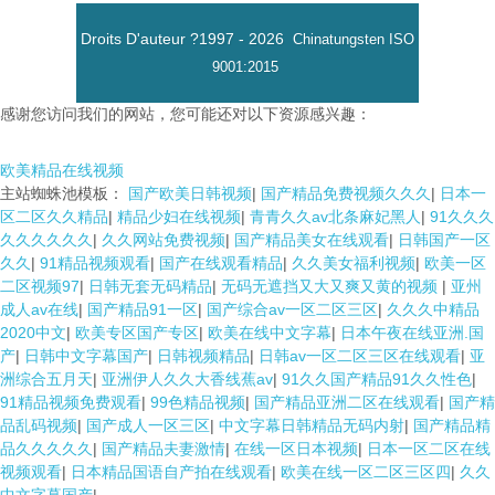
Droits D'auteur ?1997 -
2026
Chinatungsten
ISO
9001:2015
感谢您访问我们的网站，您可能还对以下资源感兴趣：
欧美精品在线视频
主站蜘蛛池模板：
国产欧美日韩视频
|
国产精品免费视频久久久
|
日本一
区二区久久精品
|
精品少妇在线视频
|
青青久久av北条麻妃黑人
|
91久久久
久久久久久久
|
久久网站免费视频
|
国产精品美女在线观看
|
日韩国产一区
久久
|
91精品视频观看
|
国产在线观看精品
|
久久美女福利视频
|
欧美一区
二区视频97
|
日韩无套无码精品
|
无码无遮挡又大又爽又黄的视频
|
亚州
成人av在线
|
国产精品91一区
|
国产综合av一区二区三区
|
久久久中精品
2020中文
|
欧美专区国产专区
|
欧美在线中文字幕
|
日本午夜在线亚洲.国
产
|
日韩中文字幕国产
|
日韩视频精品
|
日韩av一区二区三区在线观看
|
亚
洲综合五月天
|
亚洲伊人久久大香线蕉av
|
91久久国产精品91久久性色
|
91精品视频免费观看
|
99色精品视频
|
国产精品亚洲二区在线观看
|
国产精
品乱码视频
|
国产成人一区三区
|
中文字幕日韩精品无码内射
|
国产精品精
品久久久久久
|
国产精品夫妻激情
|
在线一区日本视频
|
日本一区二区在线
视频观看
|
日本精品国语自产拍在线观看
|
欧美在线一区二区三区四
|
久久